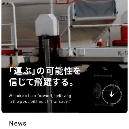
｢運ぶ｣の可能性を
信じて飛躍する。
We take a leap forward, believing
in the possibilities of “transport.”
News